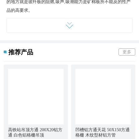
的地方就是玻纤板的阻燃,吸声,吸潮能力是矿棉板所不能及的性产
品的高要求。
玻纤板的规格厚度有多种选择,满足不同场合的吸音和阻燃要求,表
面的颜色有白色,黑色,其它颜色定做,板边有平面,跌级,暗插等形式,
这些跟矿棉板是一样的,跟矿棉板的吊顶施工工艺也是一样的,不同
的地方就是玻纤板的阻燃,吸声,吸潮能力是矿棉板所不能及的性产
推荐产品
更多
品的高要求。因该产品采用的是防火型材料矿棉,
玻璃
棉,其防火性
能达到检测标准A级。
玻纤吸声板的构造简单,安装方便。双层玻纤饰面不会有纤维散落
污染环境,施工现场干净。利用金属
龙骨
安装,既可以用明龙骨,也可
以用暗龙骨,不仅安装方便,而且日后维修调换也很方便。而且对建
筑结构增加的荷载很小。
由于玻纤吸声天花板质量很轻。而且又是全频带强吸声材料,适用
于各种建筑场合,如体育馆,展览馆,大型场合以及噪声较大的厂房等
高铁站吊顶方通 200X20铝方
凹槽铝方通天花 50X150方通
做吸声吊顶,能降低室内的混响声,从而优化室内环境。
通 白色铝格栅吊顶
格栅 木纹型材铝方管