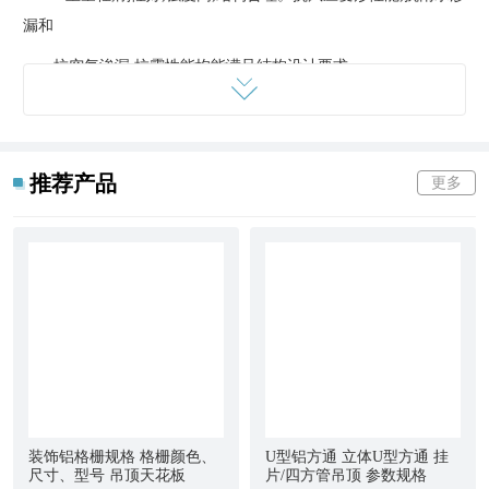
漏和
抗空气渗漏,抗震性能均能满足结构设计要求。
2,色彩选择范围广,装饰效果好
3,表面涂层击耐候性强,色彩持久不变
推荐产品
更多
4,防火性能好,耐腐蚀性能优良
5,施工安装灵活方便,快捷,易于维护
6,不易污染,便于清洁和保养
7,可回收再生处理,有利于环保
木纹铝方通的特点：
1,外形美观且颜色繁多,清晰流畅的
线条
,美观的外形,配予十几
装饰铝格栅规格 格栅颜色、
U型铝方通 立体U型方通 挂
种标准颜色,能组合出各式各样装饰风格,塑造出不同的视觉效果；
尺寸、型号 吊顶天花板
片/四方管吊顶 参数规格