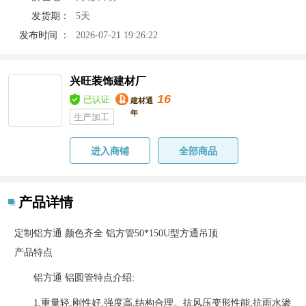
发货期：
5天
发布时间 ：
2026-07-21 19:26:22
兴旺装饰建材厂
16
已认证
建材通
年
生产加工
进入商铺
全部商品
产品详情
定制铝方通 颜色齐全 铝方管50*150U型方通吊顶
产品特点
铝方通 铝圆管特点介绍:
1.重量轻,刚性好,强度高,结构合理。抗风压变形性能,抗雨水渗