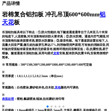
产品详情
岩棉复合铝扣板 冲孔吊顶600*600mm
铝
天花
板
吊顶铝扣板具有以下特点：①,防火性能好,地下隧道通道通常位于几米至几十米深
的地底下,人流密集,对吊顶装饰材的防火要求高；②,防水防潮。通道内空气潮湿,对
吊顶装饰扣板表面要求高,要防水防腐蚀；③,吸音性能。地下通道因设置在地下,人
流量大回音严重,微孔铝扣板穿孔率达27%,利用物理消声原理,可有效的消除回音,同
时板的背面贴有吸音效果的无纺吸音布,能将环境的回音降至低；④,抗震性强,易于
维修。隧道通道吊顶铝扣板,采用勾搭式
龙骨
安装,配有防风抗震卡码,安装简便维护
简单。
※ 常用规格：500*1500,500*1200,600*1800,400*1200,400*1400可定做
※
常用厚度：1.0,1.1,1.2,1.5,2.0,2.5mm（单位mm）
※
常规颜色：白色喷涂,磨砂铝本色,仿木纹,
其他
颜色均可调色
※
表面处理
：喷粉,氟碳喷涂,辊涂,拉丝磨砂,转印等
※
孔径规格：1.8mm斜排孔,2.3mm直排孔,5mm孔,方形孔,椭圆孔,其他规格孔径。
冲