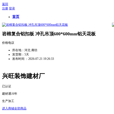
返回
注册
登录
首页
岩棉复合铝扣板 冲孔吊顶600*600mm铝天花板
价格电议
所在地：
河北 廊坊
发货期：
5天
发布时间 ：
2026-07-21 19:26:33
兴旺装饰建材厂
已认证
建材通
16
年
生产加工
进入商铺
全部商品