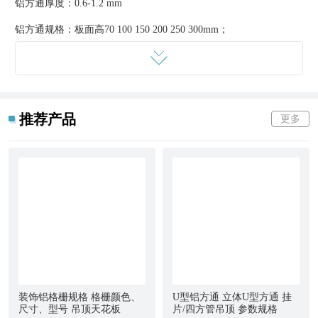
铝方通厚度：0.6-1.2 mm
铝方通规格：板面高70 100 150 200 250 300mm；
板面宽20-300mm；
铝方通长度：2米至6米
注：可以按客人要求加工定做 包装：纸箱包装
推荐产品
更多
表面处理
色样推荐：粉末喷涂,木纹（查看色样）等等
铝方通产品特点：
一,色彩艳丽,久经,不褪色
二,环保,防火,防潮
三,品种多元化,图案,色彩可以根据用户要求定做
四,
艺术天花
尽显个性化
装饰铝格栅规格 格栅颜色、
U型铝方通 立体U型方通 挂
尺寸、型号 吊顶天花板
片/四方管吊顶 参数规格
五,具有较高的强及的柔韧性