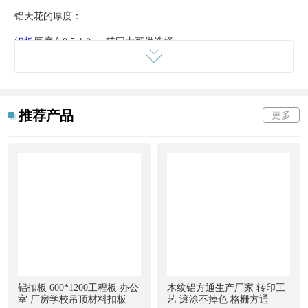
铝天花的厚度：
铝板
厚度在0.5-1.0mm范围内可供选择。
铝天花的优点：
方形天花以其款式多,整体平面效果好,
线条
简洁美观,安装方便的特
点,广泛用于写字楼,商场,火车站,机场,大型会所等场合。
推荐产品
更多
隔音吸音系数高达0.5-0.82as,构图精美,适用于会场,商场。板面美
观,优雅大方,精度高,装饰效果可与世界同类产媲美。
无有害气体和有害物质,对人无害。
防水,防潮性***强,水洗不脱色,不变形。
铝扣板 600*1200工程板 办公
木纹铝方通生产厂家 转印工
室 厂房学校吊顶材料扣板
艺 滚涂不掉色 格栅方通