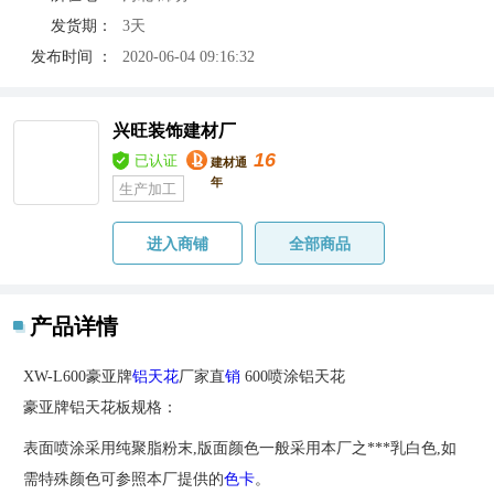
发货期：
3天
发布时间 ：
2020-06-04 09:16:32
兴旺装饰建材厂
16
已认证
建材通
年
生产加工
进入商铺
全部商品
产品详情
XW-L600豪亚牌
铝天花
厂家直
销
600喷涂铝天花
豪亚牌铝天花板规格：
表面喷涂采用纯聚脂粉末,版面颜色一般采用本厂之***乳白色,如
需特殊颜色可参照本厂提供的
色卡
。