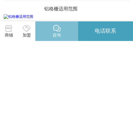
铝格栅适用范围
05/13
电话联系
商铺
加盟
咨询
吸音板安装中龙骨的定位
05/13
方通价格批发、促销价格、产地货源 安
装注意事项
05/12
铝方通型材的生产过程：
05/11