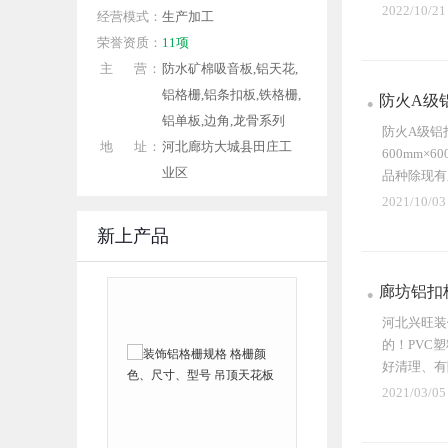
度...
2022/10/21
经营模式：
生产加工
荣誉资质：
11项
主 营：
防水矿棉吸音板,铝天花,
铝格栅,铝条扣板,铁格栅,
防火A级
铝单板,边角,龙骨系列
防火A级铝
地 址：
河北廊坊大城县田庄工
600mm×6
业区
品种除现有
洗，硬度高
2021/10/03
新上产品
廊坊铝扣
河北兴旺装
的！PVC
好清理、有
线...
2021/03/05