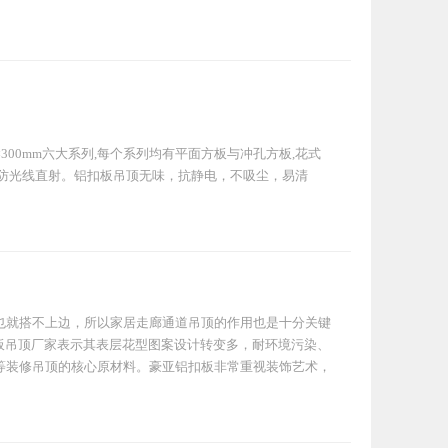
mm,300mm×300mm六大系列,每个系列均有平面方板与冲孔方板,花式
防光线直射。铝扣板吊顶无味，抗静电，不吸尘，易清
也就搭不上边，所以家居走廊通道吊顶的作用也是十分关键
板吊顶厂家表示其表层花型图案设计转变多，耐环境污染、
等装修吊顶的核心原材料。豪亚铝扣板非常重视装饰艺术，