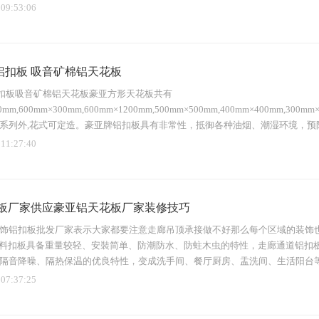
 09:53:06
铝扣板 吸音矿棉铝天花板
扣板吸音矿棉铝天花板豪亚方形天花板共有
00mm,600mm×300mm,600mm×1200mm,500mm×500mm,400mm×400
系列外,花式可定造。豪亚牌铝扣板具有非常性，抵御各种油烟、潮湿环境，预
，防火，不粘污渍。...
 11:27:40
板厂家供应豪亚铝天花板厂家装修技巧
饰铝扣板批发厂家表示大家都要注意走廊吊顶承接做不好那么每个区域的装饰
塑料扣板具备重量较轻、安裝简单、防潮防水、防蛀木虫的特性，走廊通道铝扣
隔音降噪、隔热保温的优良特性，变成洗手间、餐厅厨房、盂洗间、生活阳台
 07:37:25