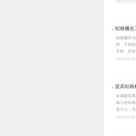
2020/05/09
铝格栅在
铝格栅作为
胆，不拘泥
开裂、折射
比照与...
2020/05/08
提高铝格
金属建筑幕
核心的铝格
是什么，尤
吊顶...
2020/05/08