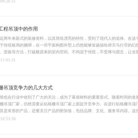
 09:26:51
工程吊顶中的作用
近两年来新式的装修资料，以其简练漂亮的特性，受到了现代人的追捧。在这
于传统格局的捆绑，在一些平面构图外型上仍然能够发扬描绘师天马行空的幻
、歪曲等方法，打破横原来的室内空间。不拘泥于传统，不受缚与观念，让全
 11:01:21
栅吊顶竞争力的几大方式
墙也在行业中收到了广大的关注，成为了幕墙材料的重要形式。随着时间的发
栅吊顶厂家，仍然需要从铝格栅吊顶厂家上面提升竞争力。在进行铝格栅吊顶
其是有形的产品，还要关注产品的附加值，包括品牌、文化、服务等内容。这
 10:53:56