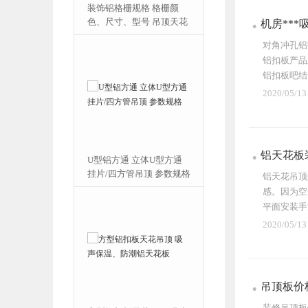
装饰铝格栅规格 格栅颜
喷涂铝天花板厂家，工
色、尺寸、型号 吊顶天花
600*600*0.9 工程铝
机房***
板
扣板
对角冲孔铝
铝扣板产品
铝扣板吧结
2020/05/13
铝天花板
U型铝方通 立体U型方通
铝条扣板厂家 条形白
挂片/四方管吊顶 参数规格
顶铝条扣天花 工程铝
铝天花吊顶
吊顶
感。因为空
平面安装手
顶，...
2020/05/13
吊顶板价
装修吊顶板