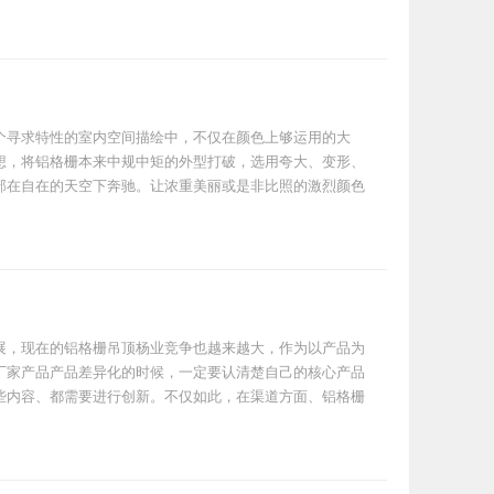
个寻求特性的室内空间描绘中，不仅在颜色上够运用的大
想，将铝格栅本来中规中矩的外型打破，选用夸大、变形、
部在自在的天空下奔驰。让浓重美丽或是非比照的激烈颜色
展，现在的铝格栅吊顶杨业竞争也越来越大，作为以产品为
厂家产品产品差异化的时候，一定要认清楚自己的核心产品
些内容、都需要进行创新。不仅如此，在渠道方面、铝格栅