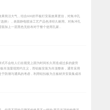
果简洁大气，结合600的平板灯安装效果更佳，对角冲孔
场所只有选择），表面静电喷涂工艺产品色泽经久耐用。对角冲孔
加上一层黑色无纺布对于整个使用孔家...
样式不会给人们在视觉上因为时间长久而造成过多的疲劳
铝板吊顶显现简约主义，而铝板安装为吊顶整体，通常采用
处于防潮与通风的考虑，利用铝扣板为主板材并安装集成吊
品，但是不同的品牌其价格是不一样的;而且吊顶的种类还