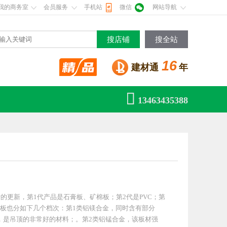
我的商务室
会员服务
手机站
微信
网站导航
搜店铺
搜全站
16
建材通
年

13463435388
的更新，第1代产品是石膏板、矿棉板；第2代是PVC；第
板也分如下几个档次：第1类铝镁合金，同时含有部分
，是吊顶的非常好的材料；。第2类铝锰合金，该板材强