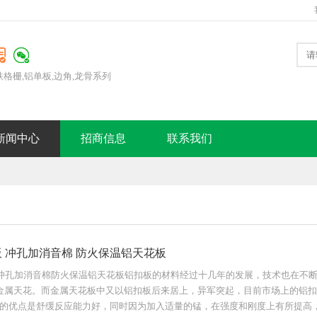
铁格栅,铝单板,边角,龙骨系列
新闻中心
招商信息
联系我们
扣板 冲孔加消音棉 防火保温铝天花板
板冲孔加消音棉防火保温铝天花板铝扣板的材料经过十几年的发展，技术也在不断
金属天花。而金属天花板中又以铝扣板后来居上，异军突起，目前市场上的铝扣
的优点是舒缓反应能力好，同时因为加入适量的锰，在强度和刚度上有所提高