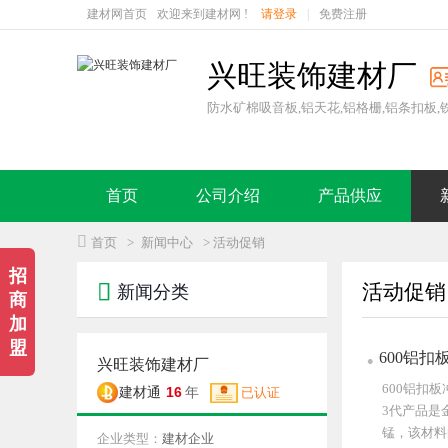
建材网首页
欢迎来到建材网 !
请登录
|
免费注册
兴旺装饰建材厂
防水矿棉吸音板,铝天花,铝格栅,铝条扣板,
首页
公司介绍
产品供应

首页
>
新闻中心
> 活动促销
招

活动促销
新闻分类
商
加
盟
600铝
兴旺装饰建材厂
600铝扣
16
建材通
年
已认证
3代产品是
锰，该材料
企业类型：
建材企业