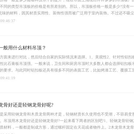
/
不同的类型吊顶板的价格是有所差别的。所以，吊顶板价格一般是多少?没有
场、
*无味的材料，因其材质实用性、装饰性强而被广泛用于室内装饰。不过还不吸尘、
 09:46:37
一般用什么材料吊顶？
方面来进行对比，然后结合自家的实际情况来选择。1、美观性2、针对性铝扣
性比石膏板吊顶强。一般来说，卫生间和厨房吊顶时大多数人都会选择铝扣板
的要求。与此同时铝扣板还具有很多不同的表面工艺，比如烤漆工艺、覆膜工
 09:41:19
龙骨好还是轻钢龙骨好呢?
是采用轻钢龙骨和木质龙骨两种才是，轻钢材质长久使用也不受潮，不容易变
。吊顶用木龙骨好还是轻钢龙骨好?一起来看下两者的区别吧!1、轻钢龙骨轻
质材料，一般都是制成方形，通过螺杆固定在天花或者物件上。2木龙骨木龙