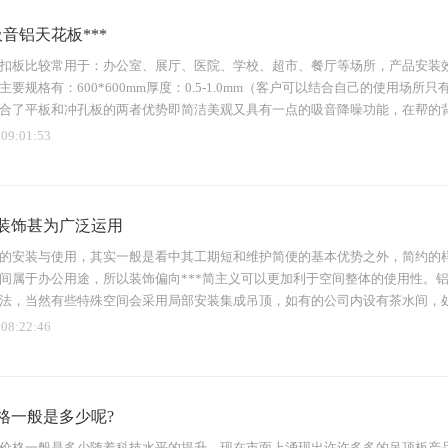
装
天花
吸音铝天花板***
扣板比较常用于：办公室、展厅、医院、学校、超市、餐厅等场所，产品安装效
主要规格有：600*600mm厚度：0.5-1.0mm（客户可以结合自己的使用
合了平板和冲孔板的两者优势即简洁美观又具有一点的吸音降噪功能，在帮的背面
 09:01:53
装饰甚为广泛运用
色吊
条扣
的安装与使用，其实一般是看中其工期短和维护简便的基本优势之外，简约的
间属于办公用途，所以装饰偏向***简主义可以更加利于空间整体的使用性。
法，当然有些特殊空间会采用局部安装集成吊顶，如有的公司内设有茶水间，
 08:22:46
格一般是多少呢?
价格一般是多少随着科技水平的提升，现在市面上涌现出许许多多的吊顶板产