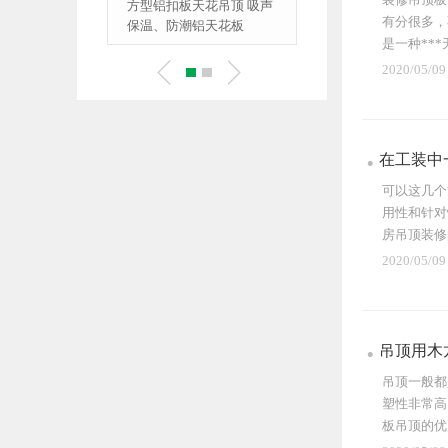
方型铝扣板天花吊顶 吸声
铝方通挂片/四方管吊顶
有分很多，
保温、防潮铝天花板
水滴挂片水滴挂片 机
是一种**
地铁站天花
2020/05/09
在工装中
可以这几个
用性和针对
房吊顶装修
用性...
2020/05/09
吊顶用木
吊顶一般都
塑性非常高
板吊顶的优
料，...